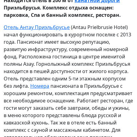
Находится отель в 200
м от
канатной дороги
Приэльбрусья. Комплекс отдыха оснащен:
парковка, Спа и банный комплекс, ресторан.
Отель Антау Приэльбрусье
(Antau Prielbrusie Hotel)
начал функционировать в курортном поселке с 2013
года. Пансионат имеет высокую репутацию,
развитую инфраструктуру, современный номерной
фонд. Расположена гостиница в центре именитой
поляны Азау. Горнолыжный комплекс Приэльбрусья
находится в пешей
доступности от жилого корпуса.
Отель представлен
одним 5-ти этажным корпусом
без лифта.
Номера
пансионата в Приэльбрусье с
хорошим ремонтом, комплектация предусматривает
все необходимое оснащение. Работает ресторан, где
гости могут заказать себе завтраки, обеды и ужины,
в меню которого представлены блюда русской и
кавказской кухонь. Так же в отеле есть банный
комплекс с сауной и массажным кабинетом. Для