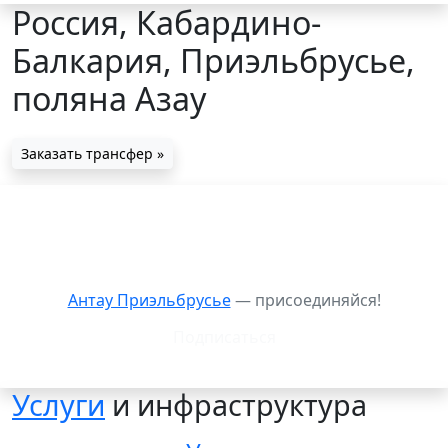
Россия, Кабардино-
Балкария, Приэльбрусье,
поляна Азау
Заказать трансфер »
Антау Приэльбрусье: видео
Антау Приэльбрусье
— присоединяйся!
Подписаться
Услуги
и инфраструктура