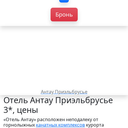
Бронь
Антау Приэльбрусье
Отель Антау Приэльбрусье
3*, цены
«Отель Антау» расположен неподалеку от
горнолыжных
канатных комплексов
курорта